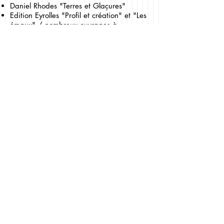
Daniel Rhodes "Terres et Glaçures"
Edition Eyrolles "Profil et création" et "Les
émaux" / nombreux ouvrages à
disposition (dessin anatomique, bas
reliefs, décors aux engobes, transfert...)
Appelez nous pour
Adresse:
tous renseignement
7 Rue de la Pauze
s:
63130 Royat
06 63 82 91 14
- FRANCE
Suivez nous sur les
réseaux
Membre
EtCTerra
partenaire du
d'Ateliers
Crédit Mutuel
d'Art de
Massif Central
France
depuis 2013